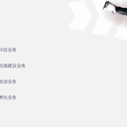
科技业务
设施建设业务
旅游业务
孵化业务