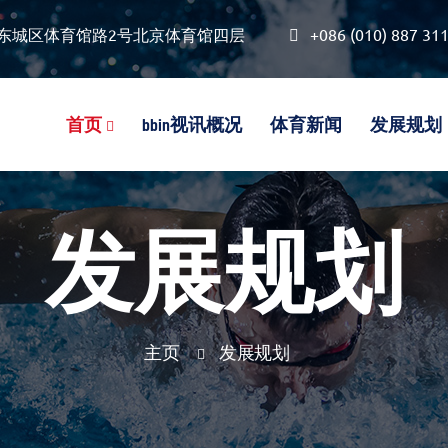
东城区体育馆路2号北京体育馆四层
+086 (010) 887 311
首页
bbin视讯概况
体育新闻
发展规划
发展规划
主页
发展规划