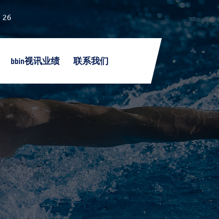
 26
bbin视讯业绩
联系我们